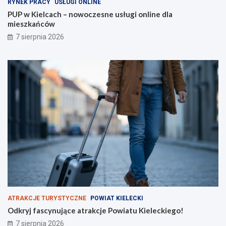
RYNEK PRACY
USŁUGI ONLINE
d
z
PUP w Kielcach – nowoczesne usługi online dla
y
k
mieszkańców
Ś
a
7 sierpnia 2026
w
ń
i
c
ę
ó
t
w
o
k
r
z
y
s
k
i
e
j
N
S
Z
ATRAKCJE TURYSTYCZNE
POWIAT KIELECKI
Odkryj fascynujące atrakcje Powiatu Kieleckiego!
7 sierpnia 2026