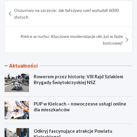
Nawigacja
Oszustwo na szczycie: Jak fałszywy szef wyłudził 6000
wpisu
złotych
Kielce w ruchu: Kluczowe modernizacje ulic już w fazie
końcowej!
Aktualności
Rowerem przez historię: VIII Rajd Szlakiem
Brygady Świętokrzyskiej NSZ
PUP w Kielcach – nowoczesne usługi online
dla mieszkańców
Odkryj fascynujące atrakcje Powiatu
Kieleckiego!