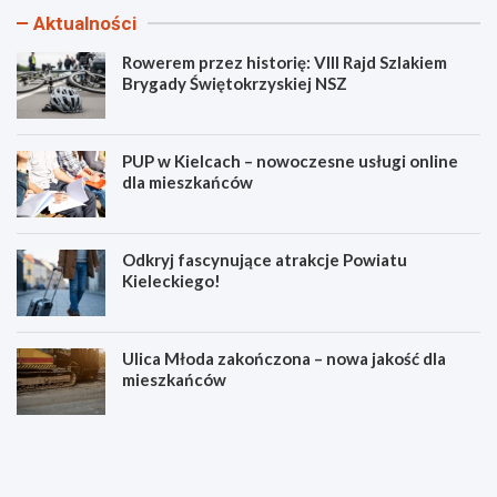
Aktualności
Rowerem przez historię: VIII Rajd Szlakiem
Brygady Świętokrzyskiej NSZ
PUP w Kielcach – nowoczesne usługi online
dla mieszkańców
Odkryj fascynujące atrakcje Powiatu
Kieleckiego!
Ulica Młoda zakończona – nowa jakość dla
mieszkańców
R
P
o
U
w
P
e
w
r
K