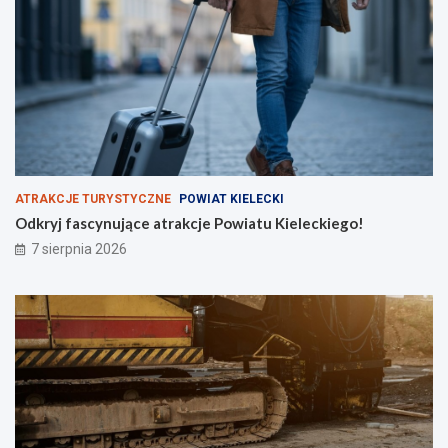
z
y
s
k
i
e
j
N
S
Z
ATRAKCJE TURYSTYCZNE
POWIAT KIELECKI
Odkryj fascynujące atrakcje Powiatu Kieleckiego!
7 sierpnia 2026