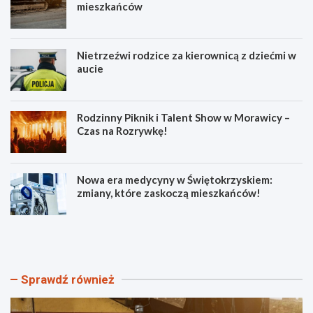
mieszkańców
Nietrzeźwi rodzice za kierownicą z dziećmi w
aucie
Rodzinny Piknik i Talent Show w Morawicy –
Czas na Rozrywkę!
Nowa era medycyny w Świętokrzyskiem:
zmiany, które zaskoczą mieszkańców!
U
N
l
i
i
e
c
t
a
r
Sprawdź również
M
z
ł
e
o
ź