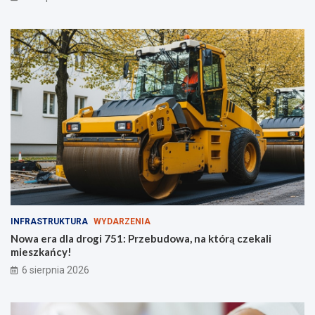
z
t
i
o
e
w
ż
o
y
ś
c
i
!
INFRASTRUKTURA
WYDARZENIA
Nowa era dla drogi 751: Przebudowa, na którą czekali
mieszkańcy!
6 sierpnia 2026