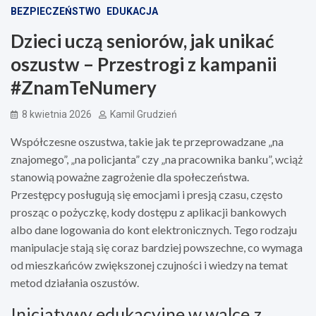
BEZPIECZEŃSTWO
EDUKACJA
Dzieci uczą seniorów, jak unikać
oszustw – Przestrogi z kampanii
#ZnamTeNumery
8 kwietnia 2026
Kamil Grudzień
Współczesne oszustwa, takie jak te przeprowadzane „na
znajomego”, „na policjanta” czy „na pracownika banku”, wciąż
stanowią poważne zagrożenie dla społeczeństwa.
Przestępcy posługują się emocjami i presją czasu, często
prosząc o pożyczkę, kody dostępu z aplikacji bankowych
albo dane logowania do kont elektronicznych. Tego rodzaju
manipulacje stają się coraz bardziej powszechne, co wymaga
od mieszkańców zwiększonej czujności i wiedzy na temat
metod działania oszustów.
Inicjatywy edukacyjne w walce z