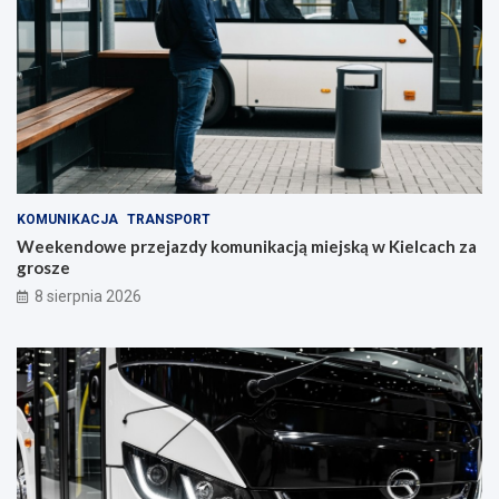
ę
l
c
c
o
a
n
c
y
h
w
!
S
t
r
a
KOMUNIKACJA
TRANSPORT
w
Weekendowe przejazdy komunikacją miejską w Kielcach za
c
grosze
z
y
8 sierpnia 2026
n
i
e