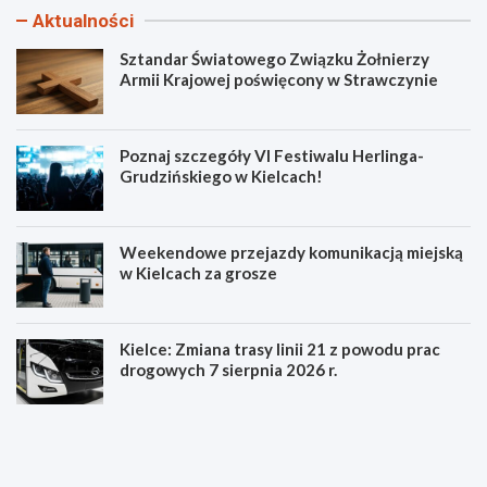
Aktualności
Sztandar Światowego Związku Żołnierzy
Armii Krajowej poświęcony w Strawczynie
Poznaj szczegóły VI Festiwalu Herlinga-
Grudzińskiego w Kielcach!
Weekendowe przejazdy komunikacją miejską
w Kielcach za grosze
Kielce: Zmiana trasy linii 21 z powodu prac
drogowych 7 sierpnia 2026 r.
S
P
z
o
t
z
a
n
n
a