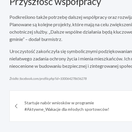
Przyszłość współpracy
Podkreślono także potrzebę dalszej współpracy oraz rozwija
Planowane są kolejne projekty, które mają na celu zwiększen
ochotniczej służby. „Dalsze wspólne działania będą kluczo
gminie” – dodał burmistrz.
Uroczystość zakończyła się symbolicznymi podziękowaniami 
niełatwego zadania ochrony życia i mienia mieszkańców. Ich
nieocenione w budowaniu bezpiecznej i zintegrowanej społec
Źródło: facebook.com/profile.php?id=100064278656278
Nawigacja
Startuje nabór wniosków w programie
wpisu
#Aktywne_Wakacje dla młodych sportowców!