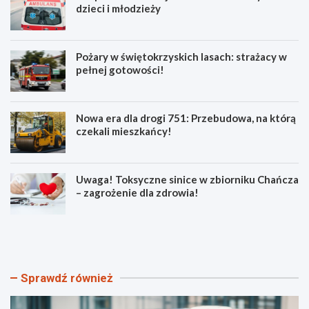
dzieci i młodzieży
Pożary w świętokrzyskich lasach: strażacy w
pełnej gotowości!
Nowa era dla drogi 751: Przebudowa, na którą
czekali mieszkańcy!
Uwaga! Toksyczne sinice w zbiorniku Chańcza
– zagrożenie dla zdrowia!
B
P
e
o
z
ż
p
a
i
r
Sprawdź również
e
y
c
w
z
ś