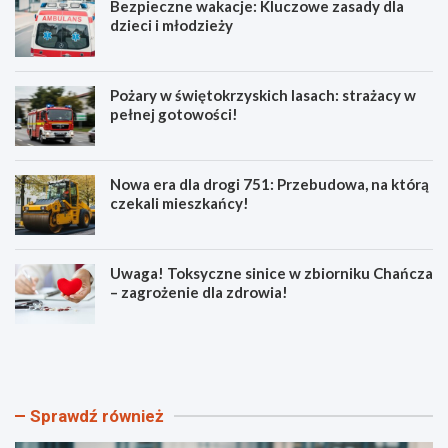
Bezpieczne wakacje: Kluczowe zasady dla
dzieci i młodzieży
Pożary w świętokrzyskich lasach: strażacy w
pełnej gotowości!
Nowa era dla drogi 751: Przebudowa, na którą
czekali mieszkańcy!
Uwaga! Toksyczne sinice w zbiorniku Chańcza
– zagrożenie dla zdrowia!
B
P
e
o
z
ż
p
a
i
r
Sprawdź również
e
y
c
w