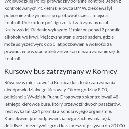
Wojewódzkiej Policji prowadziły poranne kontrole. Jeden z
kontrolowanych, 45-letni kierowca BMW, zlekceważył
polecenie zatrzymania się i próbował uciec z miejsca
kontroli. Po krótkim pościgu został zatrzymany na ul.
Krakowskiej. Badanie wykazało, iż miał on ponad 2 promile
alkoholu we krwi. Mężczyzna stanie przed sądem, gdzie
może usłyszeć wyrok do 5 lat pozbawienia wolności za
prowadzenie w stanie nietrzeźwości i niezatrzymanie się do
kontroli.
Kursowy bus zatrzymany w Kornicy
Również w miejscowości Kornica doszło do zatrzymania
nieodpowiedzialnego kierowcy. Około godziny 8:00,
policjanci z Wydziału Ruchu Drogowego skontrolowali 48-
letniego kierowcę busa, który przewoził dwóch pasażerów.
Test wykazał 0,24 promila alkoholu w jego organizmie.
Konsekwencje nieodpowiedzialnego zachowania będą
dotkliwe – mężczyźnie grozi kara aresztu, grzywna do 30 000