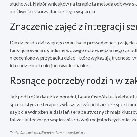
słuchowej. Nabór wniosków na terapię tą metodą odbywa się
możliwości skorzystania z tego wsparcia.
Znaczenie zajęć z integracji s
Dla dzieci do dziewiątego roku życia prowadzone są zajęcia z
funkcjonowania układu nerwowego odpowiedzialnego za odbi
nieocenione w przypadku dzieci, które wykazują trudności w 
ich codzienne funkcjonowanie i naukę.
Rosnące potrzeby rodzin w zak
Jak podkreśla dyrektor poradni, Beata Osmólska-Kaleta, ob
specjalistyczne terapie, zwłaszcza wśród dzieci ze spektru
szybkie wdrożenie działań terapeutycznych
mają kluczowe
także skutecznego wspierania rozwoju najmłodszych miesz
Źródło: facebook.com/StarostwoPowiatowewKielcach