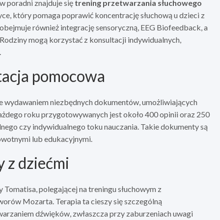
 poradni znajduje się
trening przetwarzania słuchowego
yce, który pomaga poprawić koncentrację słuchową u dzieci z
bejmuje również integrację sensoryczną, EEG Biofeedback, a
Rodziny mogą korzystać z konsultacji indywidualnych,
.
tacja pomocowa
także wydawaniem niezbędnych dokumentów, umożliwiających
ażdego roku przygotowywanych jest około 400 opinii oraz 250
alnego czy indywidualnego toku nauczania. Takie dokumenty są
owotnymi lub edukacyjnymi.
 z dziećmi
y Tomatisa, polegającej na treningu słuchowym z
worów Mozarta. Terapia ta cieszy się szczególną
twarzaniem dźwięków, zwłaszcza przy zaburzeniach uwagi