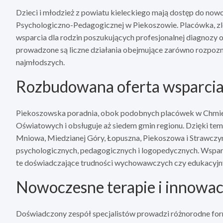
Dzieci i młodzież z powiatu kieleckiego mają dostęp do no
Psychologiczno-Pedagogicznej w Piekoszowie. Placówka, zlo
wsparcia dla rodzin poszukujących profesjonalnej diagnozy o
prowadzone są liczne działania obejmujące zarówno rozpoznan
najmłodszych.
Rozbudowana oferta wsparcia 
Piekoszowska poradnia, obok podobnych placówek w Chmieln
Oświatowych i obsługuje aż siedem gmin regionu. Dzięki te
Mniowa, Miedzianej Góry, Łopuszna, Piekoszowa i Strawczyna
psychologicznych, pedagogicznych i logopedycznych. Wspar
te doświadczające trudności wychowawczych czy edukacyjn
Nowoczesne terapie i innowac
Doświadczony zespół specjalistów prowadzi różnorodne for