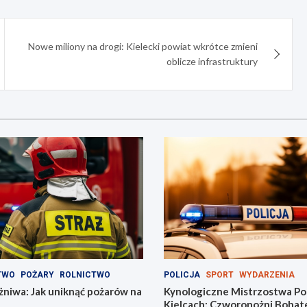
Nowe miliony na drogi: Kielecki powiat wkrótce zmieni
oblicze infrastruktury
TWO
POŻARY
ROLNICTWO
POLICJA
SPORT
WYDARZENIA
niwa: Jak uniknąć pożarów na
Kynologiczne Mistrzostwa Pol
Kielcach: Czworonożni Bohat