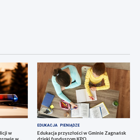
EDUKACJA
PIENIĄDZE
icji w
Edukacja przyszłości w Gminie Zagnańsk
erowie w
dzięki funduszom KPO