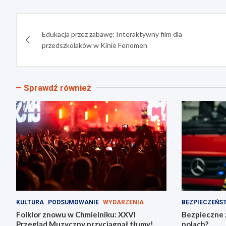
Nawigacja
Edukacja przez zabawę: Interaktywny film dla
wpisu
przedszkolaków w Kinie Fenomen
Sprawdź również
KULTURA
PODSUMOWANIE
WYDARZENIA
BEZPIECZEŃS
Folklor znowu w Chmielniku: XXVI
Bezpieczne ż
Przegląd Muzyczny przyciągnął tłumy!
polach?