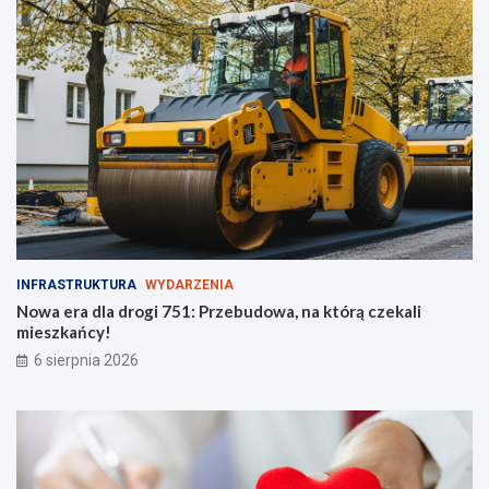
e
w
ż
o
y
ś
c
i
!
INFRASTRUKTURA
WYDARZENIA
Nowa era dla drogi 751: Przebudowa, na którą czekali
mieszkańcy!
6 sierpnia 2026