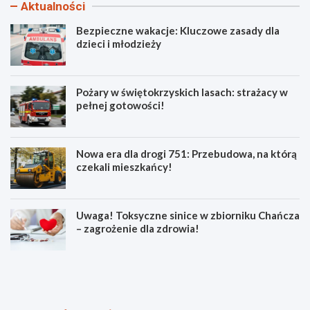
Aktualności
Bezpieczne wakacje: Kluczowe zasady dla
dzieci i młodzieży
Pożary w świętokrzyskich lasach: strażacy w
pełnej gotowości!
Nowa era dla drogi 751: Przebudowa, na którą
czekali mieszkańcy!
Uwaga! Toksyczne sinice w zbiorniku Chańcza
– zagrożenie dla zdrowia!
B
P
e
o
z
ż
p
a
i
r