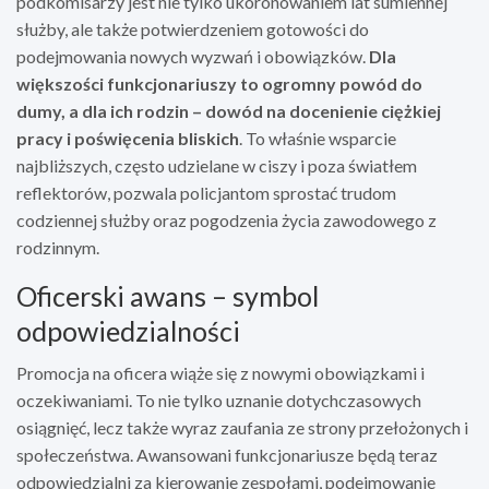
podkomisarzy jest nie tylko ukoronowaniem lat sumiennej
służby, ale także potwierdzeniem gotowości do
podejmowania nowych wyzwań i obowiązków.
Dla
większości funkcjonariuszy to ogromny powód do
dumy, a dla ich rodzin – dowód na docenienie ciężkiej
pracy i poświęcenia bliskich
. To właśnie wsparcie
najbliższych, często udzielane w ciszy i poza światłem
reflektorów, pozwala policjantom sprostać trudom
codziennej służby oraz pogodzenia życia zawodowego z
rodzinnym.
Oficerski awans – symbol
odpowiedzialności
Promocja na oficera wiąże się z nowymi obowiązkami i
oczekiwaniami. To nie tylko uznanie dotychczasowych
osiągnięć, lecz także wyraz zaufania ze strony przełożonych i
społeczeństwa. Awansowani funkcjonariusze będą teraz
odpowiedzialni za kierowanie zespołami, podejmowanie