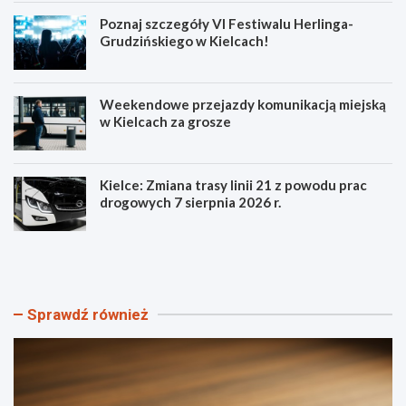
Poznaj szczegóły VI Festiwalu Herlinga-
Grudzińskiego w Kielcach!
Weekendowe przejazdy komunikacją miejską
w Kielcach za grosze
Kielce: Zmiana trasy linii 21 z powodu prac
drogowych 7 sierpnia 2026 r.
S
P
z
o
t
z
a
n
n
a
Sprawdź również
d
j
a
s
r
z
Ś
c
w
z
i
e