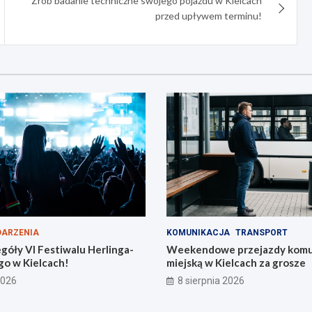
Zrób badanie techniczne swojego pojazdu w Kielcach
przed upływem terminu!
ARZENIA
KOMUNIKACJA
TRANSPORT
góły VI Festiwalu Herlinga-
Weekendowe przejazdy komu
go w Kielcach!
miejską w Kielcach za grosze
2026
8 sierpnia 2026