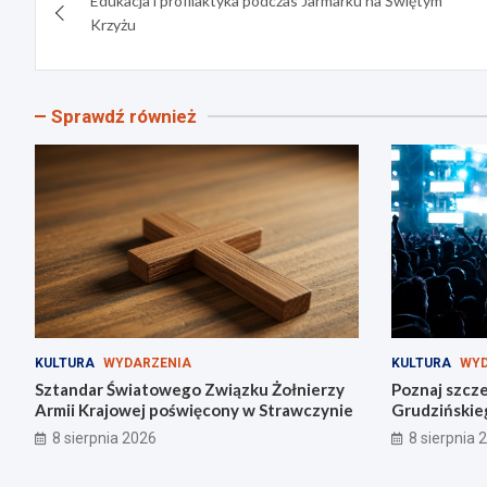
Edukacja i profilaktyka podczas Jarmarku na Świętym
wpisu
Krzyżu
Sprawdź również
KULTURA
WYDARZENIA
KULTURA
WYD
Sztandar Światowego Związku Żołnierzy
Poznaj szcze
Armii Krajowej poświęcony w Strawczynie
Grudzińskie
8 sierpnia 2026
8 sierpnia 