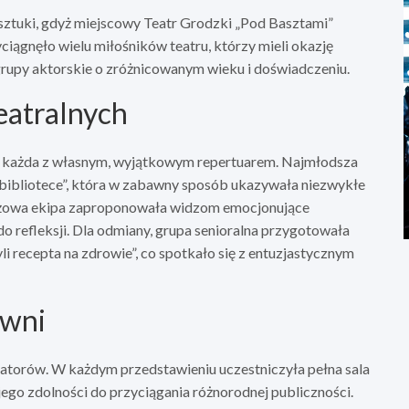
sztuki, gdyż miejscowy Teatr Grodzki „Pod Basztami”
iągnęło wielu miłośników teatru, którzy mieli okazję
rupy aktorskie o zróżnicowanym wieku i doświadczeniu.
eatralnych
ie, każda z własnym, wyjątkowym repertuarem. Najmłodsza
ibliotece”, która w zabawny sposób ukazywała niezwykłe
ieżowa ekipa zaproponowała widzom emocjonujące
do refleksji. Dla odmiany, grupa senioralna przygotowała
li recepta na zdrowie”, co spotkało się z entuzjastycznym
owni
atorów. W każdym przedstawieniu uczestniczyła pełna sala
jego zdolności do przyciągania różnorodnej publiczności.