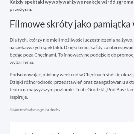
Każdy spektakl wywoływał żywe reakcje wśród zgromad
przeżycia.
Filmowe skróty jako pamiątka
Dla tych, którzy nie mieli możliwości uczestniczenia na żyw
najciekawszych spektakli. Dzięki temu, każdy zainteresowa
będąc poza Chęcinami. To innowacyjne podejście do promocji
wydarzenia.
Podsumowując, miniony weekend w Chęcinach stał się okazją 
Dzięki różnorodności przedstawień oraz zaangażowaniu akt
teatru na najwyższym poziomie. Teatr Grodzki „Pod Basztami”
inspiruje.
Źródło: facebook.com/gmina.checiny
Nawigacja