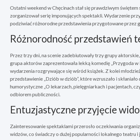
Ostatni weekend w Chęcinach stał się prawdziwym świętem 
zorganizował serię imponujących spektakli. Wydarzenie przyc
podziwiać różnorodne przedstawienia przygotowane przez g
Różnorodność przedstawień t
Przez trzy dni, na scenie zadebiutowały trzy grupy aktorsk
grupa aktorów zaprezentowała lekką komedię „Przygoda w b
wydarzenia rozgrywające się wśród książek. Z kolei młodz
przedstawienie „Dziób w dziób”, które wzruszało i skłaniało 
humorystyczne „O lekarzach, pielęgniarkach i pacjentach, czy
odbiorem publiczności.
Entuzjastyczne przyjęcie wid
Zainteresowanie spektaklami przerosło oczekiwania organiz
widzów, co świadczy o dużej popularności lokalnego teatru i 