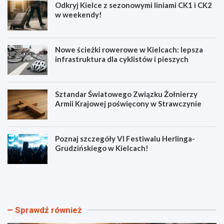
Odkryj Kielce z sezonowymi liniami CK1 i CK2
w weekendy!
Nowe ścieżki rowerowe w Kielcach: lepsza
infrastruktura dla cyklistów i pieszych
Sztandar Światowego Związku Żołnierzy
Armii Krajowej poświęcony w Strawczynie
Poznaj szczegóły VI Festiwalu Herlinga-
Grudzińskiego w Kielcach!
O
N
d
o
k
w
r
e
y
ś
Sprawdź również
j
c
K
i