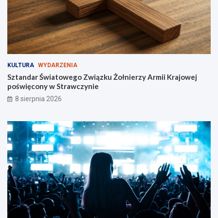
k
l
i
s
t
ó
w
KULTURA
WYDARZENIA
i
Sztandar Światowego Związku Żołnierzy Armii Krajowej
p
poświęcony w Strawczynie
i
e
8 sierpnia 2026
s
z
y
c
h