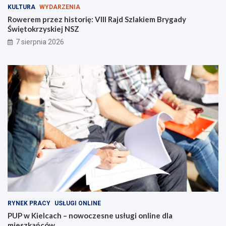
KULTURA
WYDARZENIA
V
n
I
e
Rowerem przez historię: VIII Rajd Szlakiem Brygady
I
u
Świętokrzyskiej NSZ
I
s
7 sierpnia 2026
R
ł
a
u
j
g
d
i
S
o
z
n
l
l
a
i
k
n
i
e
e
d
m
l
B
a
r
m
y
i
g
e
a
s
RYNEK PRACY
USŁUGI ONLINE
d
z
PUP w Kielcach – nowoczesne usługi online dla
y
k
mieszkańców