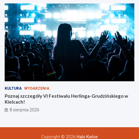
y
c
h
KULTURA
WYDARZENIA
Poznaj szczegóły VI Festiwalu Herlinga-Grudzińskiego w
Kielcach!
8 sierpnia 2026
Copyright © 2026
Halo Kielce