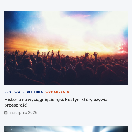
w
s
k
k
ę
o
!
c
z
ą
m
i
e
s
z
k
a
ń
c
ó
FESTIWALE
KULTURA
WYDARZENIA
w
Historia na wyciągnięcie ręki: Festyn, który ożywia
!
przeszłość
7 sierpnia 2026