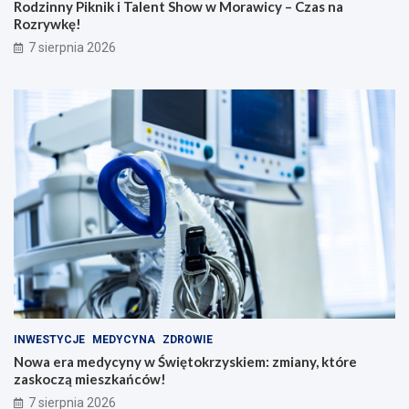
h
k
Rodzinny Piknik i Talent Show w Morawicy – Czas na
o
r
Rozrywkę!
w
z
7 sierpnia 2026
w
y
M
s
o
k
r
i
a
e
w
m
i
:
c
z
y
m
–
i
C
a
z
n
a
y
s
,
n
k
a
t
R
ó
INWESTYCJE
MEDYCYNA
ZDROWIE
o
r
Nowa era medycyny w Świętokrzyskiem: zmiany, które
z
e
zaskoczą mieszkańców!
r
z
7 sierpnia 2026
y
a