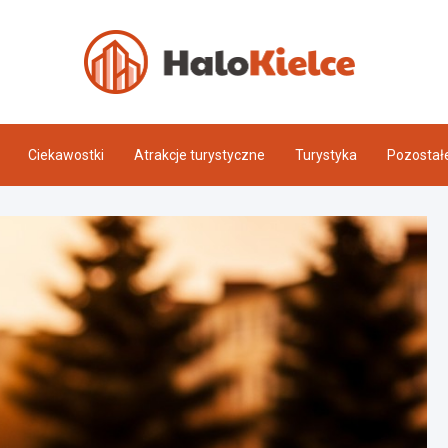
Halo 
Ciekawostki
Atrakcje turystyczne
Turystyka
Pozostał