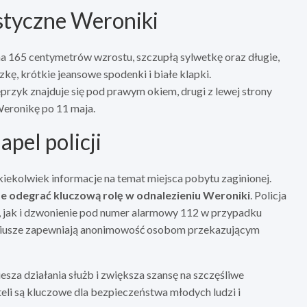
styczne Weroniki
a 165 centymetrów wzrostu, szczupłą sylwetkę oraz długie,
kę, krótkie jeansowe spodenki i białe klapki.
eprzyk znajduje się pod prawym okiem, drugi z lewej strony
eronikę po 11 maja.
pel policji
iekolwiek informacje na temat miejsca pobytu zaginionej.
e odegrać kluczową rolę w odnalezieniu Weroniki
. Policja
w, jak i dzwonienie pod numer alarmowy 112 w przypadku
riusze zapewniają anonimowość osobom przekazującym
sza działania służb i zwiększa szansę na szczęśliwe
teli są kluczowe dla bezpieczeństwa młodych ludzi i