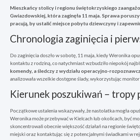
Mieszkańcy stolicy i regionu świętokrzyskiego zaangażo
Gwiazdowskiej, która zaginęła 11 maja. Sprawa poruszył
pracują, by ustalić miejsce pobytu dziewczyny i zapewni
Chronologia zaginięcia i pierw
Do zaginięcia doszło w sobotę, 11 maja, kiedy Weronika opuś
kontaktu z rodziną, co natychmiast wzbudziło niepokój najbl
komendy, a śledczy z wydziału operacyjno-rozpoznawc
analizowała wszelkie dostępne ślady, wykorzystując monitor
Kierunek poszukiwań – tropy
Początkowe ustalenia wskazywały, że nastolatka mogła opuśc
Weronika może przebywać w Kielcach lub okolicach, być mo
skoncentrowali obecnie większość działań na regionie święto
miejski oraz kontaktując się z potencjalnymi świadkami w rej