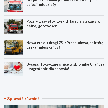
dzieci i młodzieży
Pożary w świętokrzyskich lasach: strażacy w
pełnej gotowości!
Nowa era dla drogi 751: Przebudowa, na którą
czekali mieszkańcy!
Uwaga! Toksyczne sinice w zbiorniku Chańcza
– zagrożenie dla zdrowia!
B
P
e
o
z
ż
p
a
i
r
Sprawdź również
e
y
c
w
z
ś