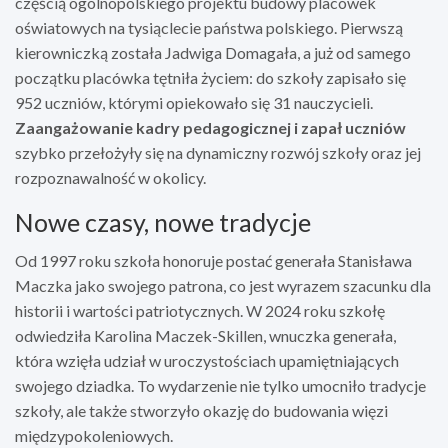
częścią ogólnopolskiego projektu budowy placówek
oświatowych na tysiąclecie państwa polskiego. Pierwszą
kierowniczką została Jadwiga Domagała, a już od samego
początku placówka tętniła życiem: do szkoły zapisało się
952 uczniów, którymi opiekowało się 31 nauczycieli.
Zaangażowanie kadry pedagogicznej i zapał uczniów
szybko przełożyły się na dynamiczny rozwój szkoły oraz jej
rozpoznawalność w okolicy.
Nowe czasy, nowe tradycje
Od 1997 roku szkoła honoruje postać generała Stanisława
Maczka jako swojego patrona, co jest wyrazem szacunku dla
historii i wartości patriotycznych. W 2024 roku szkołę
odwiedziła Karolina Maczek-Skillen, wnuczka generała,
która wzięła udział w uroczystościach upamiętniających
swojego dziadka. To wydarzenie nie tylko umocniło tradycje
szkoły, ale także stworzyło okazję do budowania więzi
międzypokoleniowych.