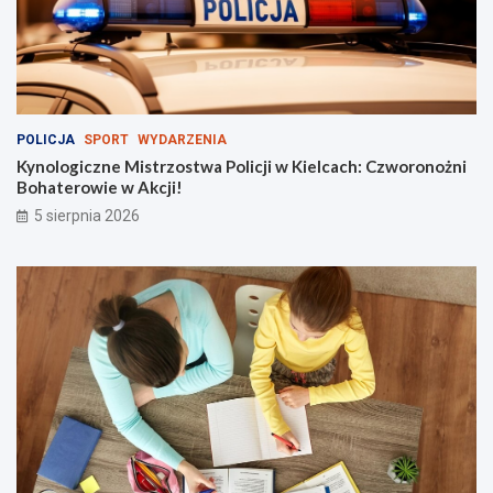
t
ł
u
m
y
!
POLICJA
SPORT
WYDARZENIA
Kynologiczne Mistrzostwa Policji w Kielcach: Czworonożni
Bohaterowie w Akcji!
5 sierpnia 2026