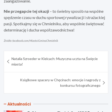
zaangażowanie.
Nie przegapcie tej okazji
– to świetny sposób na wspólne
spędzenie czasu w duchu sportowej rywalizacji i strażackiej
pasji. Spotkajmy się w Chmielniku, aby wspólnie świętować
determinację i ducha współzawodnictwa!
Źródło: facebook.com/MiastoiGminaChmielnik
Nawigacja
Natalia Szroeder w Kielcach: Muzyczna uczta na Święcie
wpisu
miasta!
Książkowe spacery w Chęcinach: emocje i nagrody z
konkursu fotograficznego
Aktualności