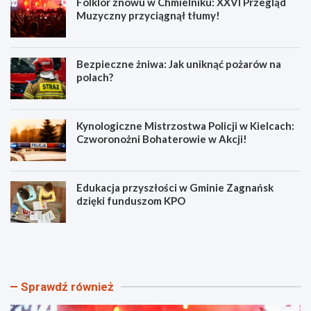
Folklor znowu w Chmielniku: XXVI Przegląd
Muzyczny przyciągnął tłumy!
Bezpieczne żniwa: Jak uniknąć pożarów na
polach?
Kynologiczne Mistrzostwa Policji w Kielcach:
Czworonożni Bohaterowie w Akcji!
Edukacja przyszłości w Gminie Zagnańsk
dzięki funduszom KPO
F
B
o
e
l
z
k
p
l
i
Sprawdź również
o
e
r
c