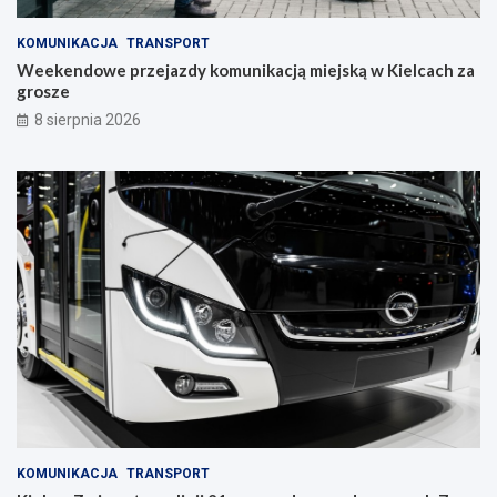
r
a
KOMUNIKACJA
TRANSPORT
w
Weekendowe przejazdy komunikacją miejską w Kielcach za
c
grosze
z
y
8 sierpnia 2026
n
i
e
KOMUNIKACJA
TRANSPORT