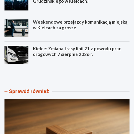
Grudzińskiego w Kielcach!
Weekendowe przejazdy komunikacją miejską
w Kielcach za grosze
Kielce: Zmiana trasy linii 21 z powodu prac
drogowych 7 sierpnia 2026 r.
S
P
z
o
t
z
a
n
n
a
Sprawdź również
d
j
a
s
r
z
Ś
c
w
z
i
e
a
g
t
ó