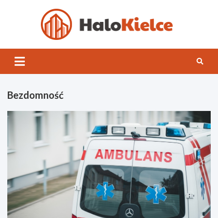
Skip
to
content
Halo
Kielce
Bezdomność