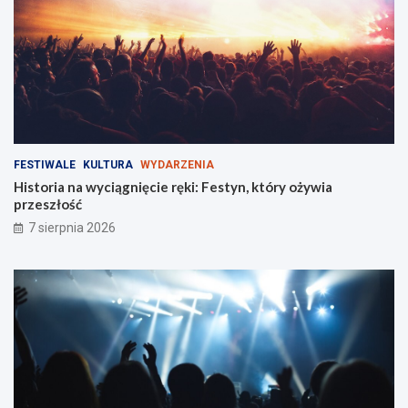
i
e
s
z
k
a
ń
c
ó
FESTIWALE
KULTURA
WYDARZENIA
w
Historia na wyciągnięcie ręki: Festyn, który ożywia
!
przeszłość
7 sierpnia 2026