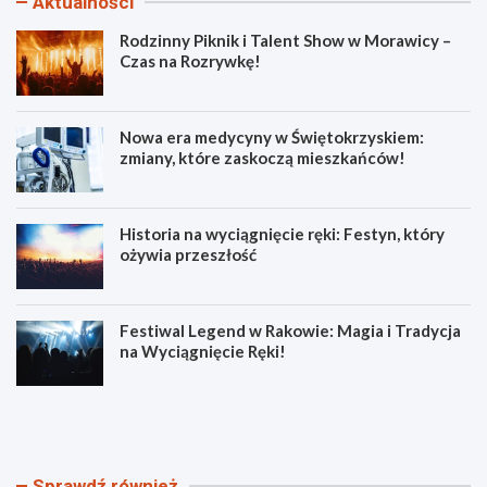
Aktualności
Rodzinny Piknik i Talent Show w Morawicy –
Czas na Rozrywkę!
Nowa era medycyny w Świętokrzyskiem:
zmiany, które zaskoczą mieszkańców!
Historia na wyciągnięcie ręki: Festyn, który
ożywia przeszłość
Festiwal Legend w Rakowie: Magia i Tradycja
na Wyciągnięcie Ręki!
R
N
o
o
d
w
z
a
i
e
Sprawdź również
n
r