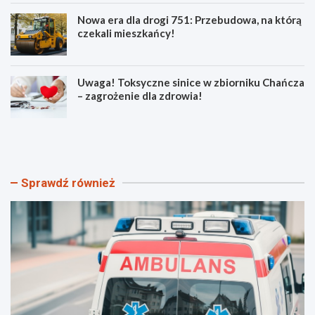
Nowa era dla drogi 751: Przebudowa, na którą
czekali mieszkańcy!
Uwaga! Toksyczne sinice w zbiorniku Chańcza
– zagrożenie dla zdrowia!
B
P
e
o
z
ż
p
a
i
r
Sprawdź również
e
y
c
w
z
ś
n
w
e
i
w
ę
a
t
k
o
a
k
c
r