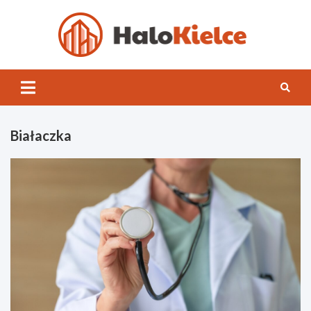
Skip
to
content
Halo
Kielce
Białaczka