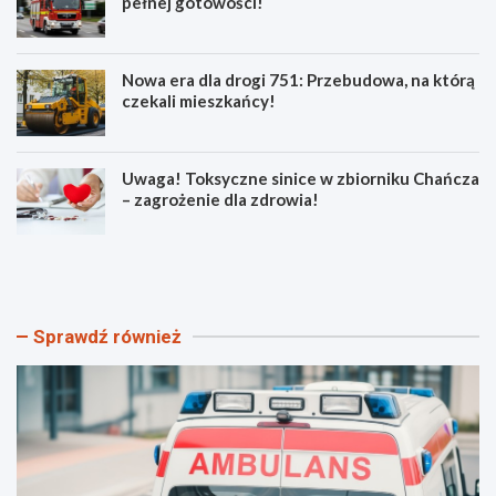
pełnej gotowości!
Nowa era dla drogi 751: Przebudowa, na którą
czekali mieszkańcy!
Uwaga! Toksyczne sinice w zbiorniku Chańcza
– zagrożenie dla zdrowia!
B
P
e
o
z
ż
p
a
i
r
Sprawdź również
e
y
c
w
z
ś
n
w
e
i
w
ę
a
t
k
o