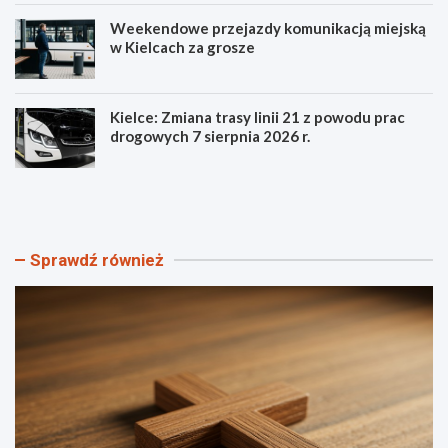
Weekendowe przejazdy komunikacją miejską
w Kielcach za grosze
Kielce: Zmiana trasy linii 21 z powodu prac
drogowych 7 sierpnia 2026 r.
S
P
z
o
t
z
a
n
n
a
Sprawdź również
d
j
a
s
r
z
Ś
c
w
z
i
e
a
g
t
ó
o
ł
w
y