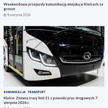
Weekendowe przejazdy komunikacją miejską w Kielcach za
c
grosze
z
y
8 sierpnia 2026
n
i
e
KOMUNIKACJA
TRANSPORT
Kielce: Zmiana trasy linii 21 z powodu prac drogowych 7
sierpnia 2026 r.