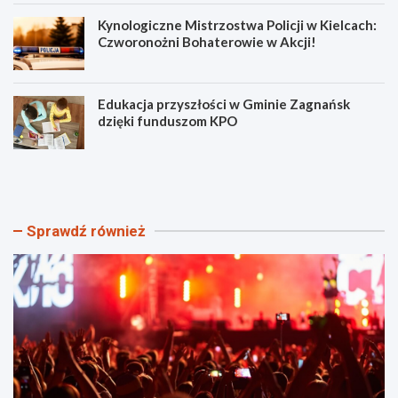
Kynologiczne Mistrzostwa Policji w Kielcach:
Czworonożni Bohaterowie w Akcji!
Edukacja przyszłości w Gminie Zagnańsk
dzięki funduszom KPO
F
B
o
e
l
z
k
p
l
i
Sprawdź również
o
e
r
c
z
z
n
n
o
e
w
ż
u
n
w
i
C
w
h
a