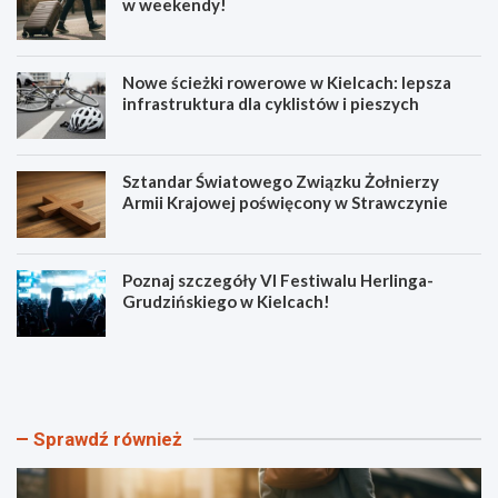
w weekendy!
Nowe ścieżki rowerowe w Kielcach: lepsza
infrastruktura dla cyklistów i pieszych
Sztandar Światowego Związku Żołnierzy
Armii Krajowej poświęcony w Strawczynie
Poznaj szczegóły VI Festiwalu Herlinga-
Grudzińskiego w Kielcach!
O
N
d
o
k
w
r
e
y
ś
Sprawdź również
j
c
K
i
i
e