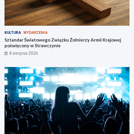
l
i
s
t
ó
w
KULTURA
WYDARZENIA
i
Sztandar Światowego Związku Żołnierzy Armii Krajowej
p
poświęcony w Strawczynie
i
e
8 sierpnia 2026
s
z
y
c
h