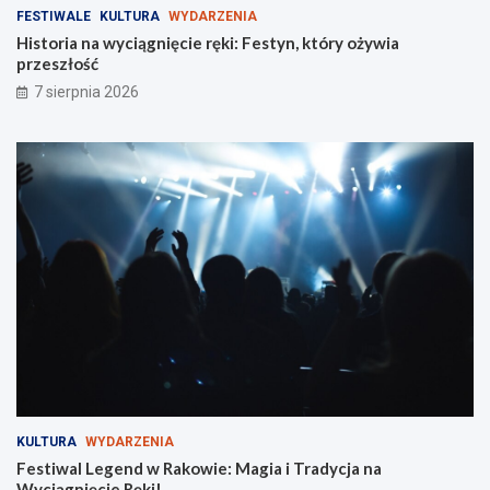
ó
FESTIWALE
KULTURA
WYDARZENIA
w
Historia na wyciągnięcie ręki: Festyn, który ożywia
!
przeszłość
7 sierpnia 2026
KULTURA
WYDARZENIA
Festiwal Legend w Rakowie: Magia i Tradycja na
Wyciągnięcie Ręki!