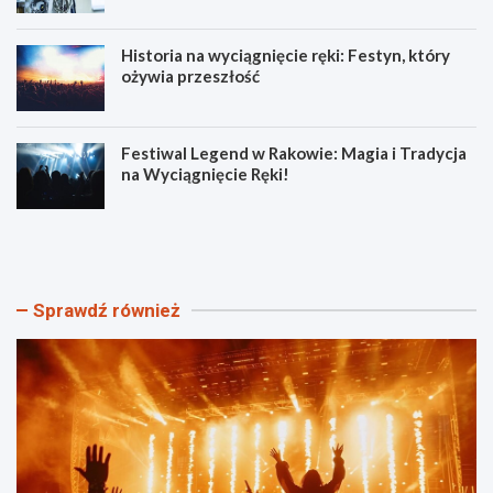
Historia na wyciągnięcie ręki: Festyn, który
ożywia przeszłość
Festiwal Legend w Rakowie: Magia i Tradycja
na Wyciągnięcie Ręki!
R
N
o
o
d
w
z
a
i
e
Sprawdź również
n
r
n
a
y
m
P
e
i
d
k
y
n
c
i
y
k
n