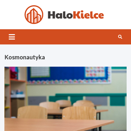
Skip
to
content
Halo
Kielce
Kosmonautyka