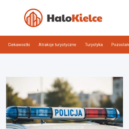
Halo 
Ciekawostki
Atrakcje turystyczne
Turystyka
Pozostał