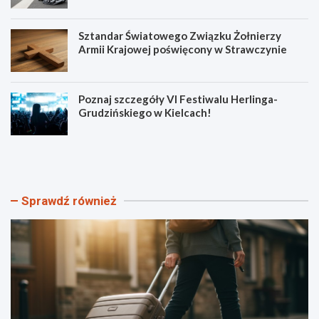
Sztandar Światowego Związku Żołnierzy
Armii Krajowej poświęcony w Strawczynie
Poznaj szczegóły VI Festiwalu Herlinga-
Grudzińskiego w Kielcach!
O
N
d
o
k
w
r
e
y
ś
Sprawdź również
j
c
K
i
i
e
e
ż
l
k
c
i
e
r
z
o
s
w