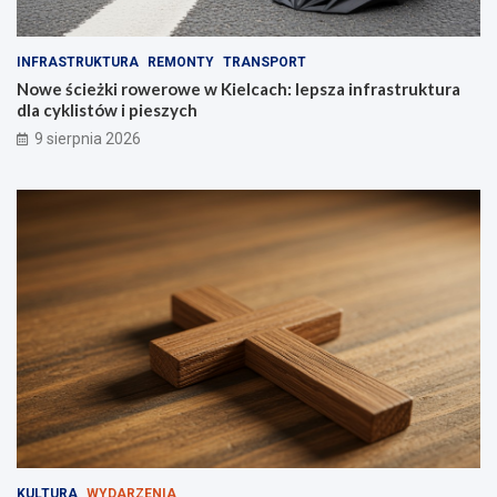
w
r
e
a
e
s
INFRASTRUKTURA
REMONTY
TRANSPORT
k
t
Nowe ścieżki rowerowe w Kielcach: lepsza infrastruktura
e
r
dla cyklistów i pieszych
n
u
9 sierpnia 2026
d
k
y
t
!
u
r
a
d
l
a
c
y
k
l
i
s
t
ó
w
KULTURA
WYDARZENIA