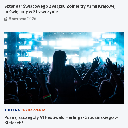
i
Sztandar Światowego Związku Żołnierzy Armii Krajowej
p
poświęcony w Strawczynie
i
e
8 sierpnia 2026
s
z
y
c
h
KULTURA
WYDARZENIA
Poznaj szczegóły VI Festiwalu Herlinga-Grudzińskiego w
Kielcach!