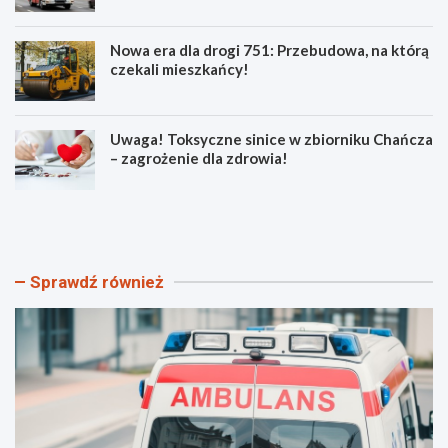
Nowa era dla drogi 751: Przebudowa, na którą
czekali mieszkańcy!
Uwaga! Toksyczne sinice w zbiorniku Chańcza
– zagrożenie dla zdrowia!
B
P
e
o
z
ż
p
a
i
r
Sprawdź również
e
y
c
w
z
ś
n
w
e
i
w
ę
a
t
k
o
a
k