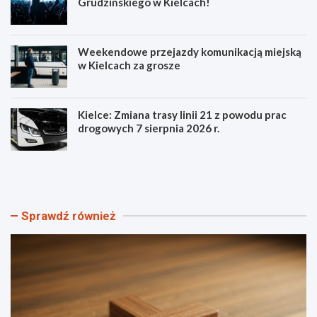
Grudzińskiego w Kielcach!
Weekendowe przejazdy komunikacją miejską
w Kielcach za grosze
Kielce: Zmiana trasy linii 21 z powodu prac
drogowych 7 sierpnia 2026 r.
S
P
z
o
t
z
a
n
n
a
Sprawdź również
d
j
a
s
r
z
Ś
c
w
z
i
e
a
g
t
ó