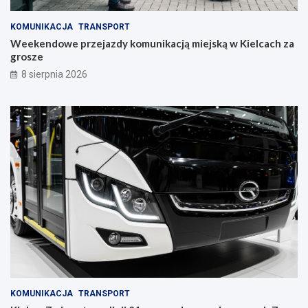
r
a
KOMUNIKACJA
TRANSPORT
w
Weekendowe przejazdy komunikacją miejską w Kielcach za
c
grosze
z
y
8 sierpnia 2026
n
i
e
KOMUNIKACJA
TRANSPORT