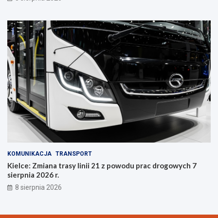
n
i
e
KOMUNIKACJA
TRANSPORT
Kielce: Zmiana trasy linii 21 z powodu prac drogowych 7
sierpnia 2026 r.
8 sierpnia 2026