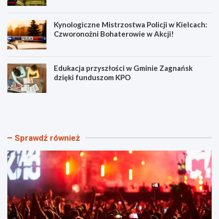
Kynologiczne Mistrzostwa Policji w Kielcach:
Czworonożni Bohaterowie w Akcji!
Edukacja przyszłości w Gminie Zagnańsk
dzięki funduszom KPO
F
B
o
e
l
z
k
p
l
i
Sprawdź również
o
e
r
c
z
z
n
n
o
e
w
ż
u
n
w
i
C
w