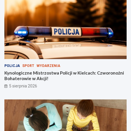
i
ą
g
n
ą
ł
t
ł
u
m
y
!
POLICJA
SPORT
WYDARZENIA
Kynologiczne Mistrzostwa Policji w Kielcach: Czworonożni
Bohaterowie w Akcji!
5 sierpnia 2026