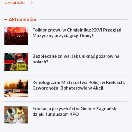
Czytaj dalej
Aktualności
Folklor znowu w Chmielniku: XXVI Przegląd
Muzyczny przyciągnął tłumy!
Bezpieczne żniwa: Jak uniknąć pożarów na
polach?
Kynologiczne Mistrzostwa Policji w Kielcach:
Czworonożni Bohaterowie w Akcji!
Edukacja przyszłości w Gminie Zagnańsk
dzięki funduszom KPO
F
B
o
e