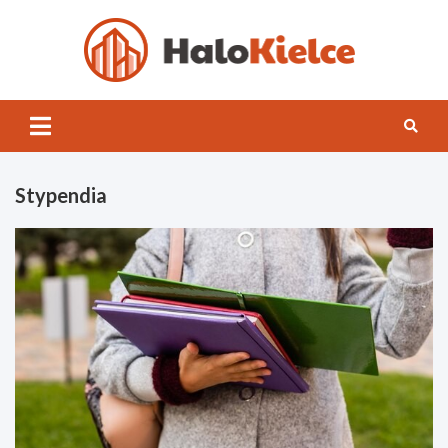
Skip
to
content
Halo
Kielce
Stypendia