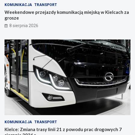
a
KOMUNIKACJA
TRANSPORT
w
Weekendowe przejazdy komunikacją miejską w Kielcach za
c
grosze
z
y
8 sierpnia 2026
n
i
e
KOMUNIKACJA
TRANSPORT
Kielce: Zmiana trasy linii 21 z powodu prac drogowych 7
sierpnia 2026 r.