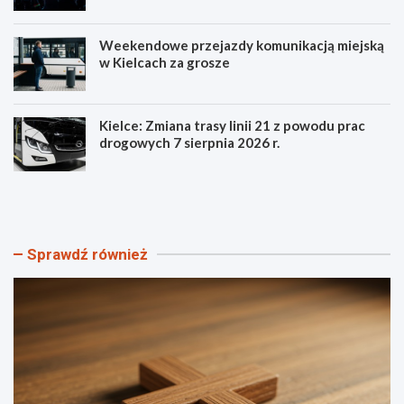
Weekendowe przejazdy komunikacją miejską
w Kielcach za grosze
Kielce: Zmiana trasy linii 21 z powodu prac
drogowych 7 sierpnia 2026 r.
S
P
z
o
t
z
a
n
n
a
Sprawdź również
d
j
a
s
r
z
Ś
c
w
z
i
e
a
g
t
ó
o
ł