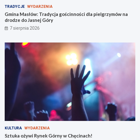
g
y
TRADYCJE
WYDARZENIA
o
w
ś
C
Gmina Masłów: Tradycja gościnności dla pielgrzymów na
c
h
drodze do Jasnej Góry
i
ę
7 sierpnia 2026
n
c
n
i
o
n
ś
a
c
c
i
h
d
!
l
a
p
i
e
l
g
r
z
y
KULTURA
WYDARZENIA
m
Sztuka ożywi Rynek Górny w Chęcinach!
ó