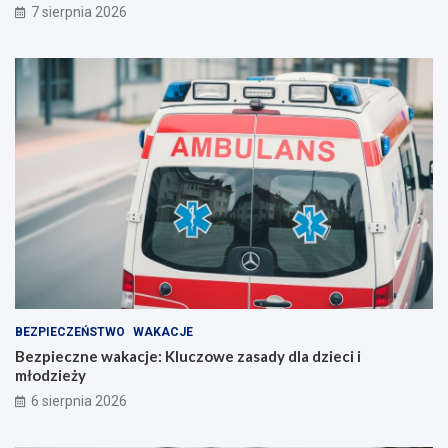
7 sierpnia 2026
w
n
a
d
r
o
d
z
e
d
o
J
a
s
n
e
j
BEZPIECZEŃSTWO
WAKACJE
G
Bezpieczne wakacje: Kluczowe zasady dla dzieci i
ó
młodzieży
r
y
6 sierpnia 2026