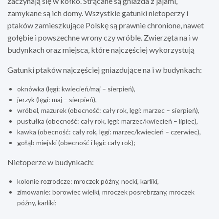
zaczynają się w kółko. Strącane są gniazda z jajami,
zamykane są ich domy. Wszystkie gatunki nietoperzy i
ptaków zamieszkujące Polskę są prawnie chronione, nawet
gołębie i powszechne wrony czy wróble. Zwierzęta na i w
budynkach oraz miejsca, które najczęściej wykorzystują
Gatunki ptaków najczęściej gniazdujące na i w budynkach:
oknówka (lęgi: kwiecień/maj – sierpień),
jerzyk (lęgi: maj – sierpień),
wróbel, mazurek (obecność: cały rok, lęgi: marzec – sierpień),
pustułka (obecność: cały rok, lęgi: marzec/kwiecień – lipiec),
kawka (obecność: cały rok, lęgi: marzec/kwiecień – czerwiec),
gołąb miejski (obecność i lęgi: cały rok);
Nietoperze w budynkach:
kolonie rozrodcze: mroczek późny, nocki, karliki,
zimowanie: borowiec wielki, mroczek posrebrzany, mroczek
późny, karliki;