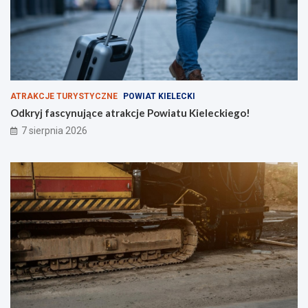
k
i
e
j
N
S
Z
ATRAKCJE TURYSTYCZNE
POWIAT KIELECKI
Odkryj fascynujące atrakcje Powiatu Kieleckiego!
7 sierpnia 2026