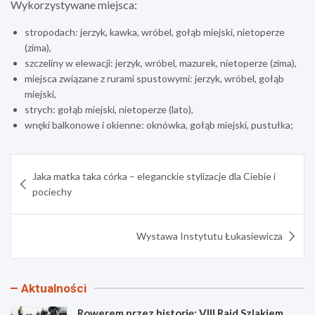
Wykorzystywane miejsca:
stropodach: jerzyk, kawka, wróbel, gołąb miejski, nietoperze
(zima),
szczeliny w elewacji: jerzyk, wróbel, mazurek, nietoperze (zima),
miejsca związane z rurami spustowymi: jerzyk, wróbel, gołąb
miejski,
strych: gołąb miejski, nietoperze (lato),
wnęki balkonowe i okienne: oknówka, gołąb miejski, pustułka;
Nawigacja
Jaka matka taka córka – eleganckie stylizacje dla Ciebie i
wpisu
pociechy
Wystawa Instytutu Łukasiewicza
Aktualności
Rowerem przez historię: VIII Rajd Szlakiem