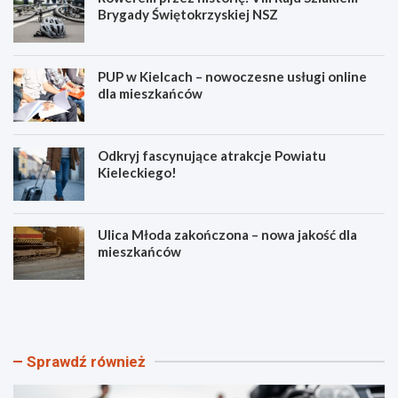
Brygady Świętokrzyskiej NSZ
PUP w Kielcach – nowoczesne usługi online
dla mieszkańców
Odkryj fascynujące atrakcje Powiatu
Kieleckiego!
Ulica Młoda zakończona – nowa jakość dla
mieszkańców
R
P
o
U
w
P
e
w
r
K
Sprawdź również
e
i
m
e
p
l