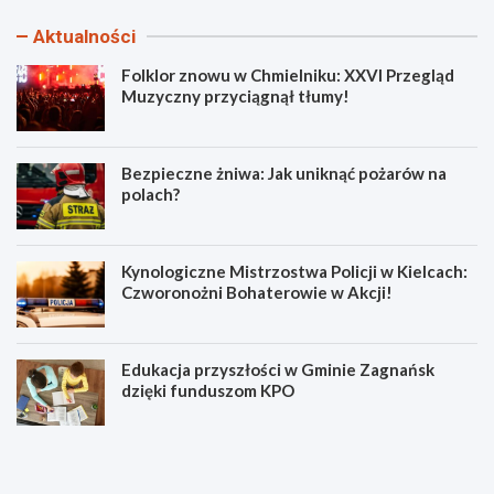
Aktualności
Folklor znowu w Chmielniku: XXVI Przegląd
Muzyczny przyciągnął tłumy!
Bezpieczne żniwa: Jak uniknąć pożarów na
polach?
Kynologiczne Mistrzostwa Policji w Kielcach:
Czworonożni Bohaterowie w Akcji!
Edukacja przyszłości w Gminie Zagnańsk
dzięki funduszom KPO
F
B
o
e
l
z
k
p