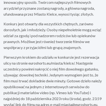
innowacyjny sposób. Twórcom najlepszych filmowych
arcydzieł przyznane zostaną nagrody, a główna nagroda,
ufundowana przez Miasto Kielce, wynosi tysiąc złotych.
Konkurs jest otwarty dla wszystkich chętnych, zarówno
dorosłych, jak i młodzieży. Osoby niepełnoletnie mogą wziąć
udział za zgodą i pod nadzorem rodziców lub opiekunów
prawnych. Możliwe jest również tworzenie filmów we
współpracy z przyjaciółmi lub grupą znajomych.
Pierwszym krokiem do udziału w konkursie jest rezerwacja
ulicy na stronie euroshorts.eu/miasta/kielce/. Następnie
uczestnicy powinni nakręcić o niej film dowolnego gatunku,
używając dowolnej techniki. Jedynym wymogiem jest to, że
film musi trwać dokładnie dwie minuty. Gotowe dzieło należy
opublikować na jednym z internetowych serwisów do
publikacji materiałów video (np. Vimeo lub YouTube) i
najpóźniej do 18 października 2023 roku (środa), godz. 23.59
wysłać link do filmu na adres e-mail
miasta@euroshorts.eu
.