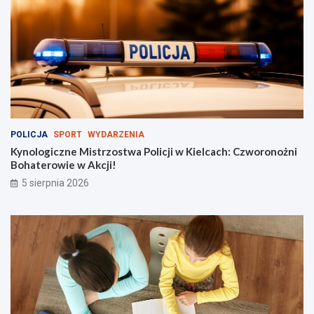
g
n
ą
ł
t
ł
u
m
y
!
POLICJA
SPORT
WYDARZENIA
Kynologiczne Mistrzostwa Policji w Kielcach: Czworonożni
Bohaterowie w Akcji!
5 sierpnia 2026