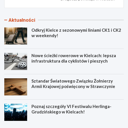
Aktualności
Odkryj Kielce z sezonowymi liniami CK1 i CK2
w weekendy!
Nowe ścieżki rowerowe w Kielcach: lepsza
infrastruktura dla cyklistów i pieszych
Sztandar Światowego Związku Żołnierzy
Armii Krajowej poświęcony w Strawczynie
Poznaj szczegóły VI Festiwalu Herlinga-
Grudzińskiego w Kielcach!
O
N
d
o