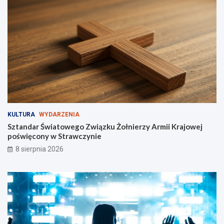
d
l
a
c
y
k
l
i
s
t
ó
w
KULTURA
WYDARZENIA
i
Sztandar Światowego Związku Żołnierzy Armii Krajowej
p
poświęcony w Strawczynie
i
e
8 sierpnia 2026
s
z
y
c
h