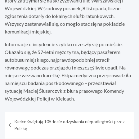
który zatrzymał się na skrzyżowaniu ulic Warszawskiej i
Wojewódzkiej. W środowy poranek, 8 listopada, liczne
zgłoszenia dotarły do lokalnych służb ratunkowych.
Wszyscy zastanawiali się, co mogło stać się na pokładzie
komunikacji miejskiej.
Informacje o incydencie szybko rozeszły się po mieście.
Okazało się, że 57-letni mężczyzna, będący pasażerem
autobusu miejskiego, najprawdopodobniej stracił
równowagę podczas przejazdu i nieszczęśliwie upadł. Na
miejsce wezwano karetkę. Ekipa medyczna przeprowadziła
na miejscu badania poszkodowanego – przedstawiał
sytuację Maciej Ślusarczyk z biura prasowego Komendy
Wojewódzkiej Policji w Kielcach.
Nawigacja
Kielce świętują 105-lecie odzyskania niepodległości przez
wpisu
Polskę