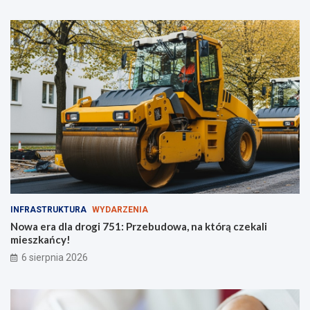
z
t
i
o
e
w
ż
o
y
ś
c
i
!
INFRASTRUKTURA
WYDARZENIA
Nowa era dla drogi 751: Przebudowa, na którą czekali
mieszkańcy!
6 sierpnia 2026