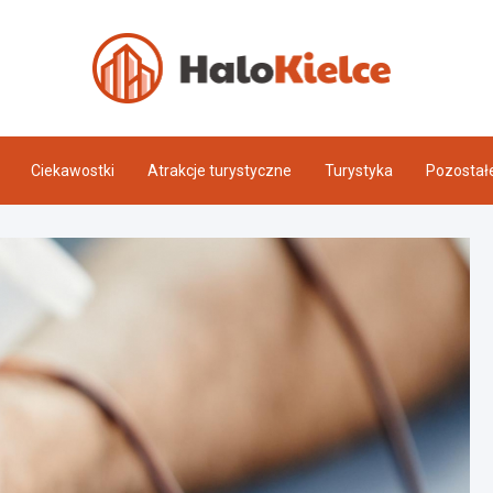
Halo 
Ciekawostki
Atrakcje turystyczne
Turystyka
Pozostał