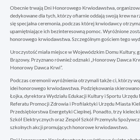
Obecnie trwają Dni Honorowego Krwiodawstwa, organizowan
dedykowane dla tych, którzy ofiarnie oddają swoją krew na 
się specjalna ceremonia, podczas której krwiodawcy otrzy
upamiętniające ich bezinteresowną pomoc. Wyróżnione zostały
honorowego krwiodawstwa. Szczególnym gościem tego wydar
Uroczystość miała miejsce w Wojewódzkim Domu Kultury, gdz
Brązowy. Przyznano również odznaki „Honorowy Dawca Krwi
Honorowy Dawca Krwi”.
Podczas ceremonii wyróżnienia otrzymali także ci, którzy
idei honorowego krwiodawstwa. Podziękowania skierowano d
Łojka, dyrektora Wydziału Edukacji Kultury i Sportu Urzędu
Referatu Promocji Zdrowia i Profilaktyki Urzędu Miasta Kie
Przedsiębiorstwa Energetyki Cieplnej. Ponadto, trzy kielec
Szkół Elektrycznych oraz Zespół Szkół Przemysłu Spożywcze
szkolnych akcji promujących honorowe krwiodawstwo.
Dni Honorowego Krwiodawstwa to wyjątkowe święto obchod