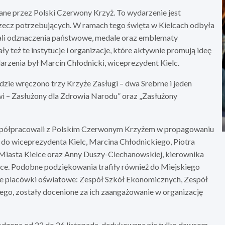
e przez Polski Czerwony Krzyż. To wydarzenie jest
rzecz potrzebujących. W ramach tego święta w Kielcach odbyła
mali odznaczenia państwowe, medale oraz emblematy
 też te instytucje i organizacje, które aktywnie promują ideę
zenia był Marcin Chłodnicki, wiceprezydent Kielc.
ie wręczono trzy Krzyże Zasługi – dwa Srebrne i jeden
 – Zasłużony dla Zdrowia Narodu” oraz „Zasłużony
 współpracowali z Polskim Czerwonym Krzyżem w propagowaniu
o wiceprezydenta Kielc, Marcina Chłodnickiego, Piotra
 Miasta Kielce oraz Anny Duszy-Ciechanowskiej, kierownika
lce. Podobne podziękowania trafiły również do Miejskiego
kie placówki oświatowe: Zespół Szkół Ekonomicznych, Zespół
go, zostały docenione za ich zaangażowanie w organizację
zone od 22 do 26 listopada, dedykowane nie tylko dawcom