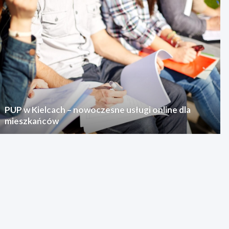
PUP w Kielcach – nowoczesne usługi online dla
mieszkańców