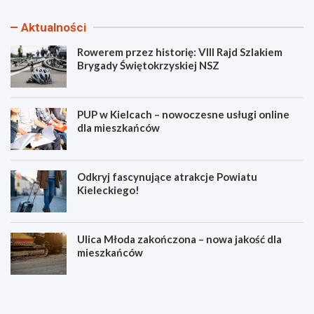
Aktualności
Rowerem przez historię: VIII Rajd Szlakiem
Brygady Świętokrzyskiej NSZ
PUP w Kielcach – nowoczesne usługi online
dla mieszkańców
Odkryj fascynujące atrakcje Powiatu
Kieleckiego!
Ulica Młoda zakończona – nowa jakość dla
mieszkańców
R
P
o
U
w
P
e
w