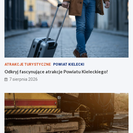
r
z
y
s
k
i
e
j
N
S
Z
ATRAKCJE TURYSTYCZNE
POWIAT KIELECKI
Odkryj fascynujące atrakcje Powiatu Kieleckiego!
7 sierpnia 2026