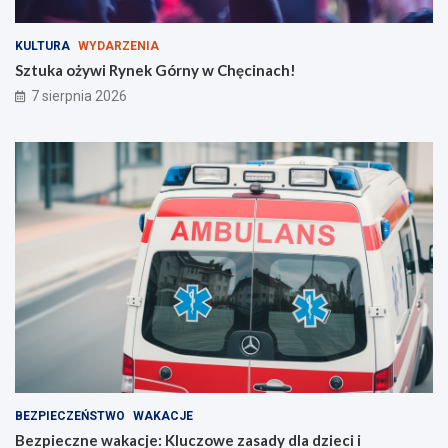
o
j
d
G
KULTURA
WYDARZENIA
y
ó
Sztuka ożywi Rynek Górny w Chęcinach!
c
r
h
y
7 sierpnia 2026
!
BEZPIECZEŃSTWO
WAKACJE
Bezpieczne wakacje: Kluczowe zasady dla dzieci i