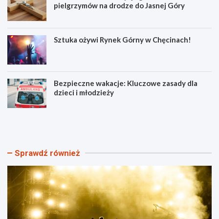
pielgrzymów na drodze do Jasnej Góry
Sztuka ożywi Rynek Górny w Chęcinach!
Bezpieczne wakacje: Kluczowe zasady dla
dzieci i młodzieży
I
G
I
m
D
i
z
n
i
a
Sprawdź również
e
M
ń
a
M
s
ł
ł
o
ó
d
w
z
:
i
T