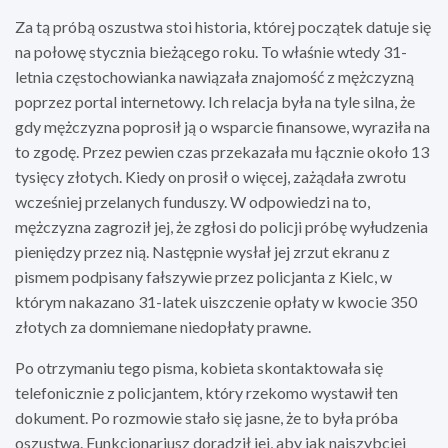
Za tą próbą oszustwa stoi historia, której początek datuje się
na połowę stycznia bieżącego roku. To właśnie wtedy 31-
letnia częstochowianka nawiązała znajomość z mężczyzną
poprzez portal internetowy. Ich relacja była na tyle silna, że
gdy mężczyzna poprosił ją o wsparcie finansowe, wyraziła na
to zgodę. Przez pewien czas przekazała mu łącznie około 13
tysięcy złotych. Kiedy on prosił o więcej, zażądała zwrotu
wcześniej przelanych funduszy. W odpowiedzi na to,
mężczyzna zagroził jej, że zgłosi do policji próbę wyłudzenia
pieniędzy przez nią. Następnie wysłał jej zrzut ekranu z
pismem podpisany fałszywie przez policjanta z Kielc, w
którym nakazano 31-latek uiszczenie opłaty w kwocie 350
złotych za domniemane niedopłaty prawne.
Po otrzymaniu tego pisma, kobieta skontaktowała się
telefonicznie z policjantem, który rzekomo wystawił ten
dokument. Po rozmowie stało się jasne, że to była próba
oszustwa. Funkcjonariusz doradził jej, aby jak najszybciej