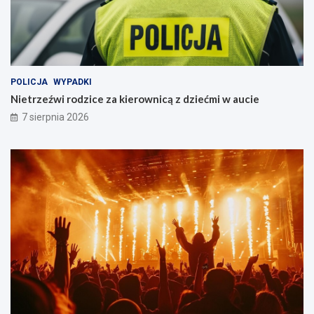
i
m
e
i
s
w
z
a
k
u
a
c
POLICJA
WYPADKI
ń
i
Nietrzeźwi rodzice za kierownicą z dziećmi w aucie
c
e
7 sierpnia 2026
ó
w