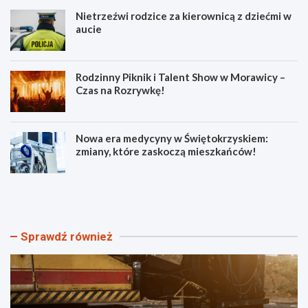
Nietrzeźwi rodzice za kierownicą z dziećmi w
aucie
Rodzinny Piknik i Talent Show w Morawicy –
Czas na Rozrywkę!
Nowa era medycyny w Świętokrzyskiem:
zmiany, które zaskoczą mieszkańców!
U
N
l
i
i
e
c
t
a
r
Sprawdź również
M
z
ł
e
o
ź
d
w
a
i
z
r