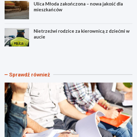
Ulica Młoda zakończona – nowa jakość dla
mieszkańców
Nietrzeźwi rodzice za kierownicą z dziećmi w
aucie
P
O
U
d
P
k
w
r
K
y
Sprawdź również
i
j
e
f
l
a
c
s
a
c
c
y
h
n
–
u
n
j
o
ą
w
c