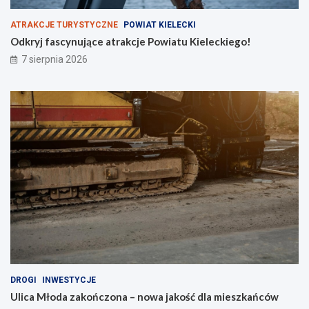
e
e
s
g
ATRAKCJE TURYSTYCZNE
POWIAT KIELECKI
z
o
Odkryj fascynujące atrakcje Powiatu Kieleckiego!
k
!
7 sierpnia 2026
a
ń
c
ó
w
DROGI
INWESTYCJE
Ulica Młoda zakończona – nowa jakość dla mieszkańców