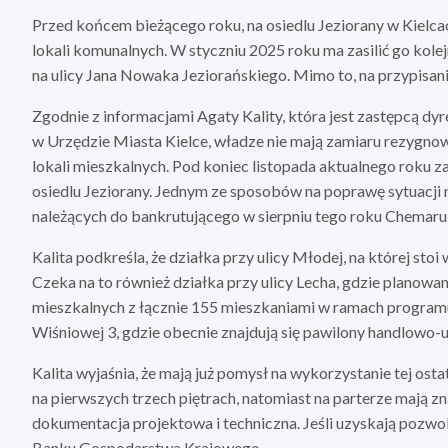
Przed końcem bieżącego roku, na osiedlu Jeziorany w Kielc
lokali komunalnych. W styczniu 2025 roku ma zasilić go ko
na ulicy Jana Nowaka Jeziorańskiego. Mimo to, na przypisani
Zgodnie z informacjami Agaty Kality, która jest zastępcą dy
w Urzędzie Miasta Kielce, władze nie mają zamiaru rezygn
lokali mieszkalnych. Pod koniec listopada aktualnego roku z
osiedlu Jeziorany. Jednym ze sposobów na poprawę sytuacji
należących do bankrutującego w sierpniu tego roku Chemaru
Kalita podkreśla, że działka przy ulicy Młodej, na której sto
Czeka na to również działka przy ulicy Lecha, gdzie planow
mieszkalnych z łącznie 155 mieszkaniami w ramach programu 
Wiśniowej 3, gdzie obecnie znajdują się pawilony handlowo-
Kalita wyjaśnia, że mają już pomysł na wykorzystanie tej osta
na pierwszych trzech piętrach, natomiast na parterze mają z
dokumentacja projektowa i techniczna. Jeśli uzyskają pozwo
Banku Gospodarstwa Krajowego.