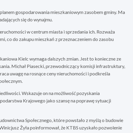
im planem gospodarowania mieszkaniowym zasobem gminy. Ma
dających się do wynajmu.
eruchomości w centrum miasta i sprzedania ich. Rozważa
ami, co do zakupu mieszkań z przeznaczeniem do zasobu
zkaniowa Kielc wymaga dalszych zmian. Jest to konieczne ze
ania. Michał Piasecki, przewodniczący komisji infrastruktury,
zwraca uwagę na rosnące ceny nieruchomości i podkreśla
połecznym.
iedliwości. Wskazuje on na możliwość pozyskania
odarstwa Krajowego jako szansę na poprawę sytuacji
Budownictwa Społecznego, które powstało z myślą o budowie
 Winicjusz Żyła poinformował, że KTBS uzyskało pozwolenie