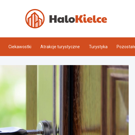
Halo 
Ciekawostki
Atrakcje turystyczne
Turystyka
Pozostał