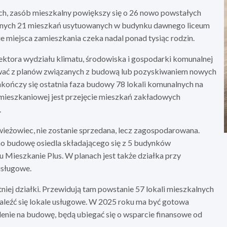
ach, zasób mieszkalny powiększy się o 26 nowo powstałych
lejnych 21 mieszkań usytuowanych w budynku dawnego liceum
e miejsca zamieszkania czeka nadal ponad tysiąc rodzin.
rektora wydziału klimatu, środowiska i gospodarki komunalnej
ować z planów związanych z budową lub pozyskiwaniem nowych
akończy się ostatnia faza budowy 78 lokali komunalnych na
 mieszkaniowej jest przejęcie mieszkań zakładowych
.
i wieżowiec, nie zostanie sprzedana, lecz zagospodarowana.
ano budowę osiedla składającego się z 5 budynków
Mieszkanie Plus. W planach jest także działka przy
usługowe.
tniej działki. Przewidują tam powstanie 57 lokali mieszkalnych
naleźć się lokale usługowe. W 2025 roku ma być gotowa
lenie na budowę, będą ubiegać się o wsparcie finansowe od