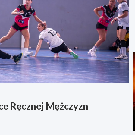
łce Ręcznej Mężczyzn
h