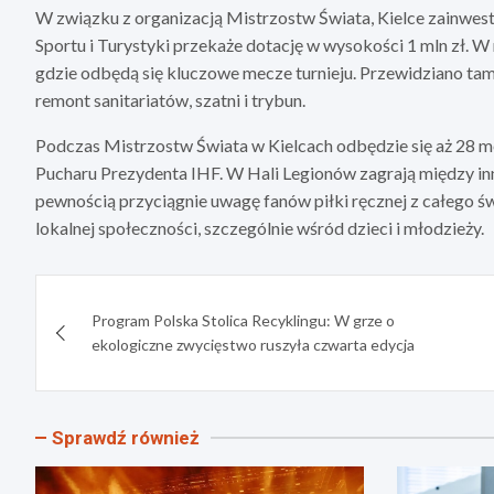
W związku z organizacją Mistrzostw Świata, Kielce zainwestu
Sportu i Turystyki przekaże dotację w wysokości 1 mln zł. 
gdzie odbędą się kluczowe mecze turnieju. Przewidziano ta
remont sanitariatów, szatni i trybun.
Podczas Mistrzostw Świata w Kielcach odbędzie się aż 28 m
Pucharu Prezydenta IHF. W Hali Legionów zagrają między inn
pewnością przyciągnie uwagę fanów piłki ręcznej z całego ś
lokalnej społeczności, szczególnie wśród dzieci i młodzieży.
Nawigacja
Program Polska Stolica Recyklingu: W grze o
wpisu
ekologiczne zwycięstwo ruszyła czwarta edycja
Sprawdź również