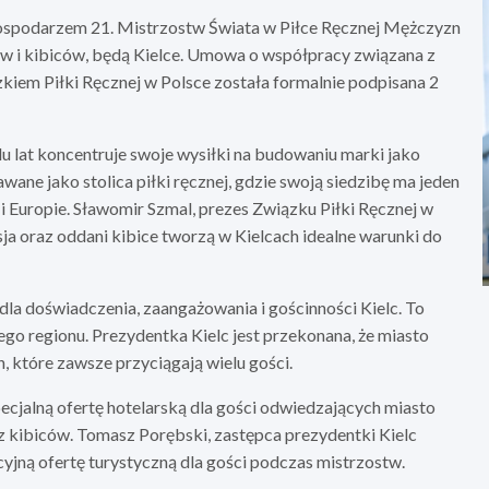
ę gospodarzem 21. Mistrzostw Świata w Piłce Ręcznej Mężczyzn
ów i kibiców, będą Kielce. Umowa o współpracy związana z
iem Piłki Ręcznej w Polsce została formalnie podpisana 2
u lat koncentruje swoje wysiłki na budowaniu marki jako
ane jako stolica piłki ręcznej, gdzie swoją siedzibę ma jeden
i Europie. Sławomir Szmal, prezes Związku Piłki Ręcznej w
sja oraz oddani kibice tworzą w Kielcach idealne warunki do
dla doświadczenia, zaangażowania i gościnności Kielc. To
go regionu. Prezydentka Kielc jest przekonana, że miasto
, które zawsze przyciągają wielu gości.
pecjalną ofertę hotelarską dla gości odwiedzających miasto
 kibiców. Tomasz Porębski, zastępca prezydentki Kielc
yjną ofertę turystyczną dla gości podczas mistrzostw.