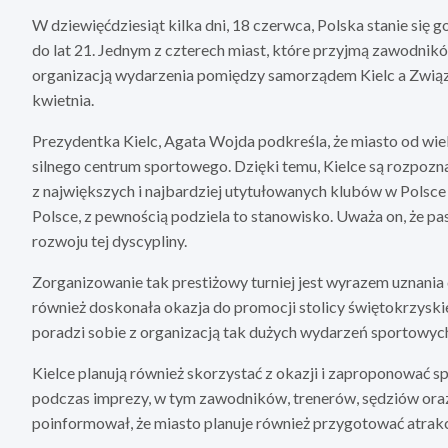
W dziewięćdziesiąt kilka dni, 18 czerwca, Polska stanie si
do lat 21. Jednym z czterech miast, które przyjmą zawodnik
organizacją wydarzenia pomiędzy samorządem Kielc a Związk
kwietnia.
Prezydentka Kielc, Agata Wojda podkreśla, że miasto od wiel
silnego centrum sportowego. Dzięki temu, Kielce są rozpoznaw
z największych i najbardziej utytułowanych klubów w Polsce 
Polsce, z pewnością podziela to stanowisko. Uważa on, że pa
rozwoju tej dyscypliny.
Zorganizowanie tak prestiżowy turniej jest wyrazem uznania 
również doskonała okazja do promocji stolicy świętokrzyskie
poradzi sobie z organizacją tak dużych wydarzeń sportowych
Kielce planują również skorzystać z okazji i zaproponować s
podczas imprezy, w tym zawodników, trenerów, sędziów oraz
poinformował, że miasto planuje również przygotować atrakc