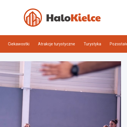
Halo 
Ciekawostki
Atrakcje turystyczne
Turystyka
Pozostał