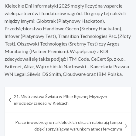
Kieleckie Dni Informatyki 2025 mogły liczyć na wsparcie
wielu partnerów i fundatorów nagród. Do grupy tej należeli
między innymi: Globtrak (Platynowy Hackaton),
Przedsiębiorstwo Handlowe Gecon (Srebrny Hackaton),
Infover (Platynowy Test), Transition Technologies Psc. (Złoty
Test), Olszewski Technologies (Srebrny Test) czy Argos
Monitoring (Partner Premium). Współpracę z KDI
zdecydowali się także podjąć: ITM Code, CeCert Sp. z o.o.,
Britenet, Altar, Wątrobiński Nartowski – Kancelaria Prawna
WN Legal, Silevis, DS Smith, Cloudware oraz IBM Polska.
Nawigacja
21. Mistrzostwa Świata w Piłce Ręcznej Mężczyzn
wpisu
młodzieży zagości w Kielcach
Prace inwestycyjne na kieleckich ulicach nabierają tempa
dzięki sprzyjającym warunkom atmosferycznym