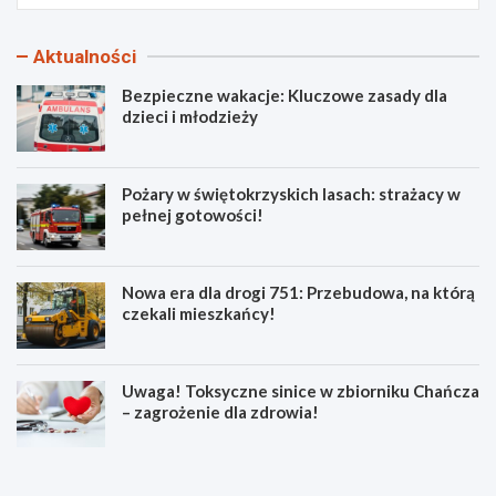
Aktualności
Bezpieczne wakacje: Kluczowe zasady dla
dzieci i młodzieży
Pożary w świętokrzyskich lasach: strażacy w
pełnej gotowości!
Nowa era dla drogi 751: Przebudowa, na którą
czekali mieszkańcy!
Uwaga! Toksyczne sinice w zbiorniku Chańcza
– zagrożenie dla zdrowia!
B
P
e
o
z
ż