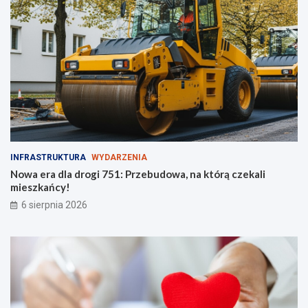
y
ś
c
i
!
INFRASTRUKTURA
WYDARZENIA
Nowa era dla drogi 751: Przebudowa, na którą czekali
mieszkańcy!
6 sierpnia 2026