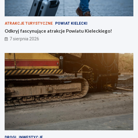
j
N
S
Z
ATRAKCJE TURYSTYCZNE
POWIAT KIELECKI
Odkryj fascynujące atrakcje Powiatu Kieleckiego!
7 sierpnia 2026
DROGI
INWESTYCJE