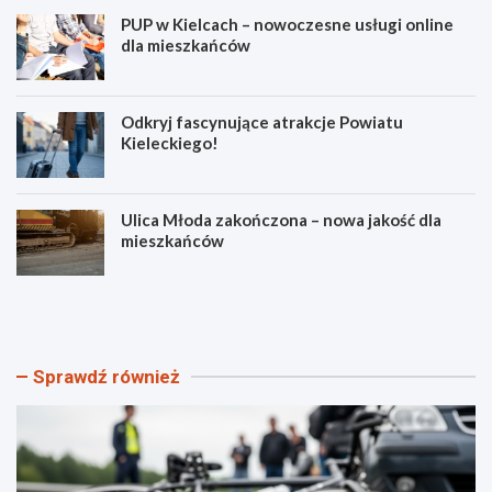
PUP w Kielcach – nowoczesne usługi online
dla mieszkańców
Odkryj fascynujące atrakcje Powiatu
Kieleckiego!
Ulica Młoda zakończona – nowa jakość dla
mieszkańców
R
P
o
U
w
P
e
w
r
K
Sprawdź również
e
i
m
e
p
l
r
c
z
a
e
c